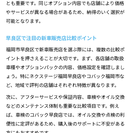
とも重要です。同じオプション内容でも店舗により価格
新車販売で話題の最新パック内容を詳しく
やサービスが異なる場合があるため、納得のいく選択が
解説
可能となります。
新車販売をお得にするパック活用のポイン
ト
早良区で注目の新車販売店比較ポイント
納得できる新車販売パックの選び方を伝授
福岡市早良区で新車販売店を選ぶ際には、複数の比較ポ
新車販売パックで賢くカーライフ設計する
イントを押さえることが大切です。まず、各店舗の取扱
方法
車種やオプションパックの内容、価格設定を確認しまし
ょう。特にネクステージ福岡早良店やコバック福岡市な
新車販売の満足度を上げるパック選定術
ど、地域で評判の店舗はそれぞれ特徴が異なります。
次に、アフターサービスや保証内容、車検やオイル交換
などのメンテナンス体制も重要な比較項目です。例え
ば、車検のコバック早良店では、オイル交換や点検の利
便性に定評があるため、購入後のサポートに不安がある
方にもおすすめです。