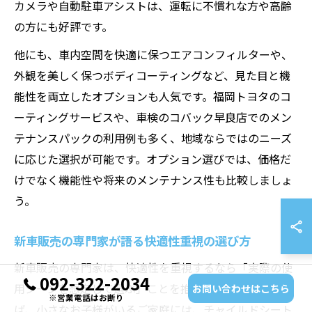
カメラや自動駐車アシストは、運転に不慣れな方や高齢
の方にも好評です。
他にも、車内空間を快適に保つエアコンフィルターや、
外観を美しく保つボディコーティングなど、見た目と機
能性を両立したオプションも人気です。福岡トヨタのコ
ーティングサービスや、車検のコバック早良店でのメン
テナンスパックの利用例も多く、地域ならではのニーズ
に応じた選択が可能です。オプション選びでは、価格だ
けでなく機能性や将来のメンテナンス性も比較しましょ
う。
新車販売の専門家が語る快適性重視の選び方
新車販売の専門家は、快適性を重視するなら「実際の使
092-322-2034
用シーンを想定して選ぶ」ことを推奨しています。例え
お問い合わせはこちら
※営業電話はお断り
ば、小さなお子様がいるご家庭には、チャイルドシート