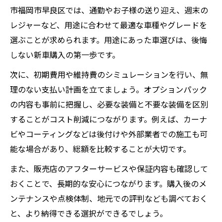
新車販売で人気のオプション事例と選び方
市福岡市早良区では、通勤やお子様の送り迎え、週末の
見落とせない新車販売のオプションチェッ
レジャーなど、用途に合わせて最適な車種やグレードを
ク項目
選ぶことが求められます。用途にあった車選びは、後悔
福岡市早良区で注目の新車販売事情
しない新車購入の第一歩です。
新車販売が盛んな早良区の最新動向を解説
次に、初期費用や維持費のシミュレーションを行い、無
新車販売で押さえたい地域独自の特徴とは
理のない支払い計画を立てましょう。オプションパック
福岡市早良区の新車販売選び方ガイド
の内容も事前に把握し、必要な装備と不要な装備を区別
早良区で話題の新車販売店の選びポイント
することがコスト削減につながります。例えば、カーナ
ビやコーティングなどは後付けや外部業者での施工も可
新車販売の地域密着サービスの魅力を紹介
能な場合があり、総額を比較することが大切です。
維持費と支払い方法の比較ポイント
新車販売で重要な維持費の比較方法を解説
また、販売店のアフターサービスや保証内容も確認して
おくことで、長期的な安心につながります。購入後のメ
支払い方法ごとの新車販売のメリットとは
ンテナンスや点検体制、地元での評判なども調べておく
新車販売の維持費を抑える具体的な工夫
と、より納得できる選択ができるでしょう。
新車販売で選択肢広がる分割・リースの違