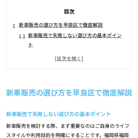
目次
新車販売の選び方を早良区で徹底解説
新車販売で失敗しない選び方の基本ポイン
ト
新車販売とオプション選定の賢い順序とは
早良区で注目の新車販売店比較ポイント
口コミとレビューで分かる新車販売のコツ
新車販売のプロが教える初期費用節約術
新車販売の選び方を早良区で徹底解説
オプションパック活用で賢い新車選び
新車販売で注目のオプションパック比較法
新車販売で失敗しない選び方の基本ポイント
快適カーライフへ導くオプション活用術
新車販売を検討する際、まず重要なのはご自身のライフ
オプション選びで得する新車販売の秘訣
スタイルや利用目的を明確にすることです。福岡県福岡