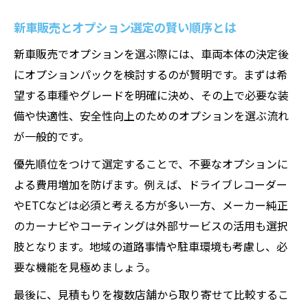
い
新車販売とオプション選定の賢い順序とは
新車販売とカーリースの費用比較のポイン
新車販売でオプションを選ぶ際には、車両本体の決定後
ト
にオプションパックを検討するのが賢明です。まずは希
オプション選定が快適カーライフの鍵
望する車種やグレードを明確に決め、その上で必要な装
新車販売で快適さを左右するオプション選
備や快適性、安全性向上のためのオプションを選ぶ流れ
定術
が一般的です。
新車販売で人気のオプション特徴を徹底比
優先順位をつけて選定することで、不要なオプションに
較
よる費用増加を防げます。例えば、ドライブレコーダー
新車販売の専門家が語る快適性重視の選び
やETCなどは必須と考える方が多い一方、メーカー純正
方
のカーナビやコーティングは外部サービスの活用も選択
新車販売で失敗しないオプション選びの極
肢となります。地域の道路事情や駐車環境も考慮し、必
意
要な機能を見極めましょう。
オプションで広がる新車販売後の楽しみ方
最後に、見積もりを複数店舗から取り寄せて比較するこ
最新の新車販売パックで納得の選択