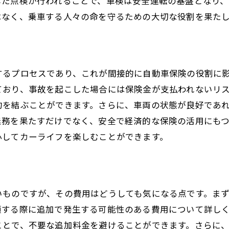
した点検が行われることで、車検は安全運転の基盤となり
車検後の車両性能の向上
はなく、乗車する人々の命を守るための大切な役割を果た
車検と保険の相乗効果で快適なドライブを
車検の流れと安全を保つための準備
車検のステップを詳細に解説
するプロセスであり、これが間接的に自動車保険の役割に
安全基準をクリアするための準備
ており、事故を起こした場合には保険金が支払われないリ
車検前に行う安全装置の確認
約を結ぶことができます。さらに、車両の状態が良好であ
車検の省エネ効果と環境への配慮
義務を果たすだけでなく、安全で経済的な保険の活用にも
車検を円滑に進めるためのポイント
心してカーライフを楽しむことができます。
車検後の活用法と持続的な安全
車検と保険選びが支える安心ドライブの秘訣
最適な車検と保険の組み合わせ方
いものですが、その費用はどうしても気になる点です。ま
車検を基にした保険プランの選び方
頼する際に追加で発生する可能性のある費用について詳し
車検履歴が保険に与える影響
ことで、不要な追加料金を避けることができます。さらに