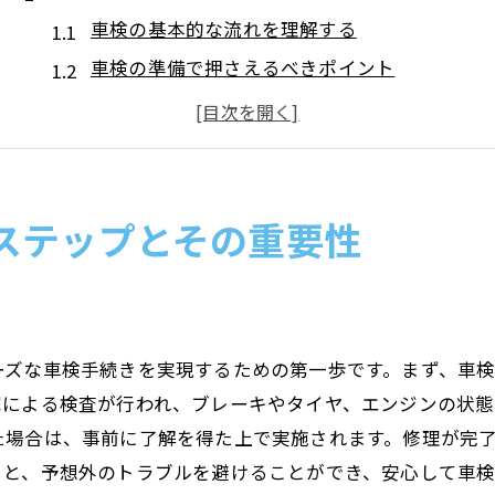
車検の基本的な流れを理解する
車検の準備で押さえるべきポイント
車検における安全確認の重要性
車検が間接的に影響する保険の役割
車検の費用を抑えるためのヒント
車検の重要性を再認識するために
ステップとその重要性
安全運転の鍵を握る車検の役割とは
車検がもたらす安全運転への影響
車検で確認する重要なパーツ
ーズな車検手続きを実現するための第一歩です。まず、車
安全基準を満たすための車検の役割
家による検査が行われ、ブレーキやタイヤ、エンジンの状態
長期的な安全を考えた車検の活用法
た場合は、事前に了解を得た上で実施されます。修理が完
車検と法的義務の関係
ると、予想外のトラブルを避けることができ、安心して車
車検を通じて安全意識を高める