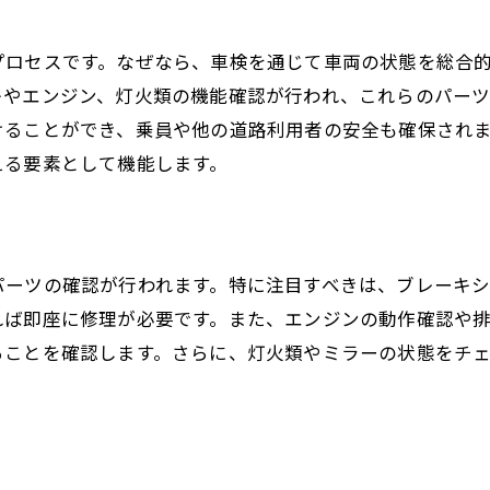
車検を通じた安全意識の向上
車検後の定期メンテナンスの重要性
プロセスです。なぜなら、車検を通じて車両の状態を総合
キやエンジン、灯火類の機能確認が行われ、これらのパー
車検で得られる安心とその持続方法
けることができ、乗員や他の道路利用者の安全も確保され
車検と日常点検で築く安全なカーライフ
える要素として機能します。
パーツの確認が行われます。特に注目すべきは、ブレーキ
れば即座に修理が必要です。また、エンジンの動作確認や
ることを確認します。さらに、灯火類やミラーの状態をチ