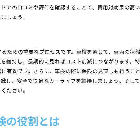
車検と保険のリスク管理戦略
ットでの口コミや評価を確認することで、費用対効果の高
車検と保険のプロに相談するメリット
えましょう。
保険が車検と補完し合う理由
車検のチェック項目を理解してリスクを低減
車検でチェックする安全ポイント
するための重要なプロセスです。車検を通じて、車両の状
車検項目の理解がリスク低減につながる理由
値を維持し、長期的に見ればコスト削減につながります。
車検で発見される潜在的な問題点
常に有効です。さらに、車検の際に保険の見直しも行うこ
車検の結果を踏まえたリスク管理
認識し、安全で快適なカーライフを維持しましょう。そし
てください。
車検項目と日常点検の違い
専門家が教える車検のポイント
車検を通じた安全なカーライフの実現方法
検の役割とは
車検がもたらす長寿命なカーライフ
車検の専門家によるアドバイス活用法