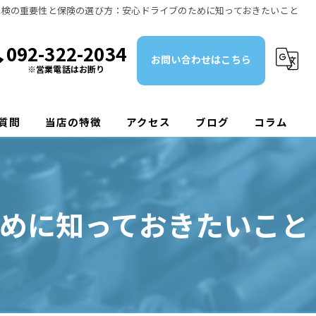
車検の重要性と保険の選び方：安心ドライブのために知っておきたいこと
092-322-2034
お問い合わせはこちら
※営業電話はお断り
質問
当店の特徴
アクセス
ブログ
コラム
鈑金
塗装
めに知っておきたいこと
修理
整備
新車